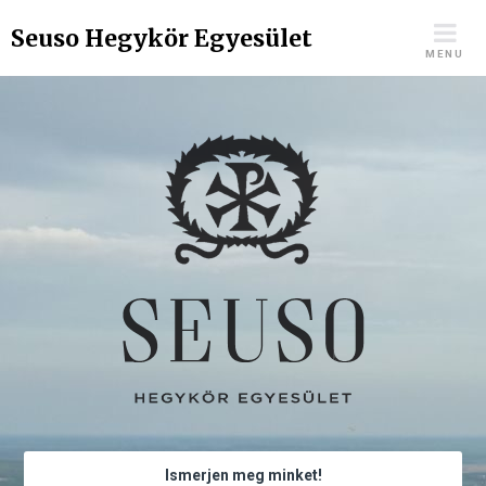
Skip
Seuso Hegykör Egyesület
to
MENU
content
Ismerjen meg minket!