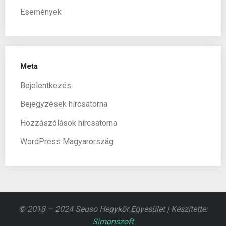
Események
Meta
Bejelentkezés
Bejegyzések hírcsatorna
Hozzászólások hírcsatorna
WordPress Magyarország
© 2018 – 2024 Seuso Hegykör Egyesület | Készítette:
Simonszoft