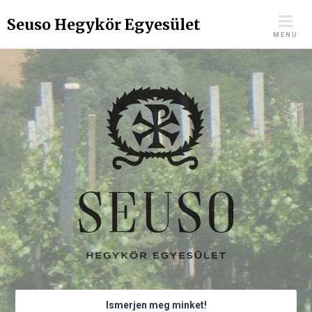
Skip
Seuso Hegykör Egyesület
to
MENU
content
Ismerjen meg minket!