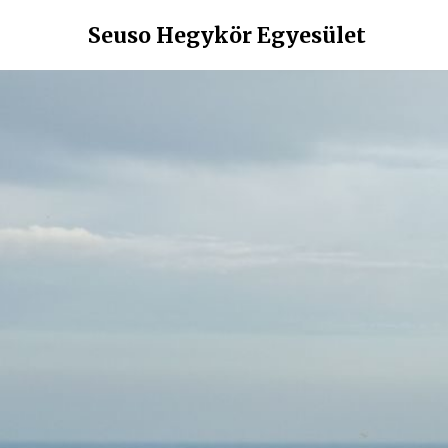
Skip
Seuso Hegykör Egyesület
to
content