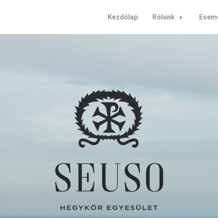
Kezdőlap
Rólunk
Esem