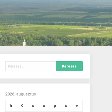
Keresés:
2026. augusztus
h
K
s
c
p
s
v