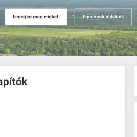
Ismerjen meg minket!
Facebook oldalunk
apítók