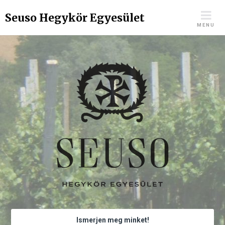
Skip
Seuso Hegykör Egyesület
to
MENU
content
Ismerjen meg minket!