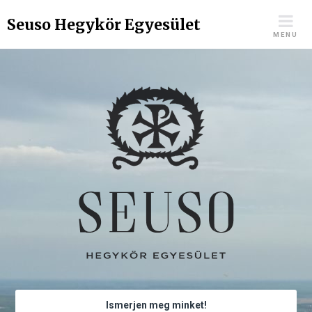
Skip
Seuso Hegykör Egyesület
to
MENU
content
Ismerjen meg minket!