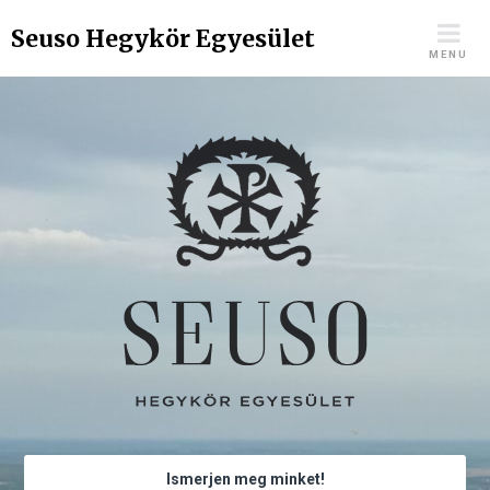
Skip
Seuso Hegykör Egyesület
to
MENU
content
Ismerjen meg minket!