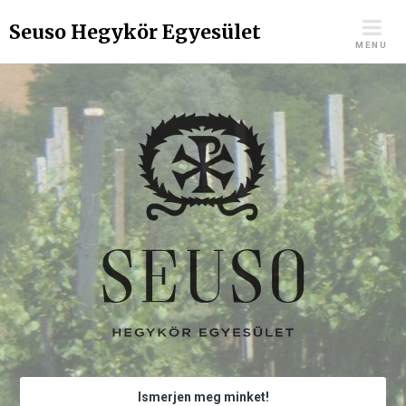
Skip
Seuso Hegykör Egyesület
to
MENU
content
Ismerjen meg minket!